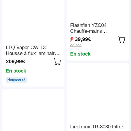
Flashfish YZC04
Chauffe-mains
Magnétiques 2-en-1,
39,99€
Affichage LED en Temps
60,99€
LTQ Vapor CW-13
Réel, Charge Rapide
Housse à flux laminaire,
En stock
3,5H, 5000mAh*2,
filtre HEPA H13,
Compact et Portable
209,99€
efficacité de filtration de
En stock
99,97 %, flux laminaire
vertical à double
Nouveauté
ventilateur, alimentation
en air continue,
éclairage LED et
contrôle de vitesse
progressif
Liectroux TR-8080 Filtre