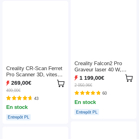
LightBurn/LaserGRBL/M
KSLaser, 410*400mm
Creality Falcon2 Pro
Creality CR-Scan Ferret
Graveur laser 40 W,
Pro Scanner 3D, vitesse
FDA classe 1, caméra
1 199,00€
de numérisation jusqu'à
intégrée, 400*415 mm
269,00€
2 050,96€
30 ips, précision de 0,1
499,00€
mm, distance de travail
60
43
de 150 à 700 mm,
En stock
connexion sans fil
En stock
Entrepôt PL
Entrepôt PL