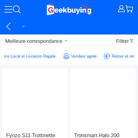
Meilleure correspondance
Filtrer
Service Local et Livraison Rapide
Vendeur agréé
Retour et re
Fynzo S11 Trottinette
Tronsmart Halo 200