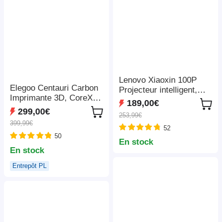
Lenovo Xiaoxin 100P
Elegoo Centauri Carbon
Projecteur intelligent,
Imprimante 3D, CoreXY
850 ANSI, 1080P,
189,00€
500mm/s, Busse 320°C,
HDR10, Wi-Fi 6, 2 haut-
299,00€
253,99€
Bande LED, Compatible
parleurs 5 W, correction
399,99€
Carbon/PLA/ABS,
52
automatique du trapèze
50
256*256*256mm
En stock
En stock
Entrepôt PL