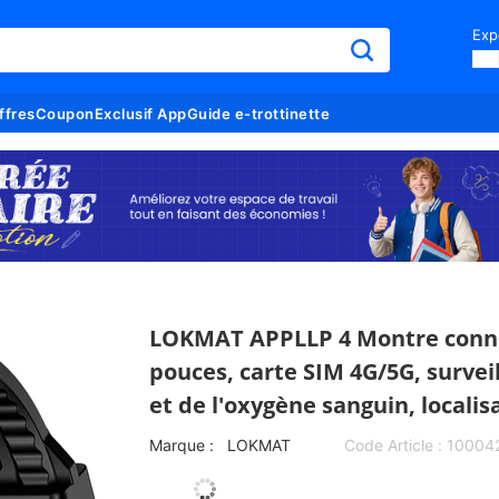
Exp
ffres
Coupon
Exclusif App
Guide e-trottinette
LOKMAT APPLLP 4 Montre conne
pouces, carte SIM 4G/5G, survei
et de l'oxygène sanguin, localis
Marque :
LOKMAT
Code Article :
10004