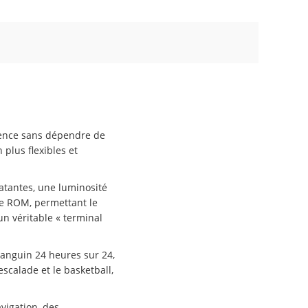
nence sans dépendre de
plus flexibles et
latantes, une luminosité
 de ROM, permettant le
un véritable « terminal
sanguin 24 heures sur 24,
scalade et le basketball,
vigation, des