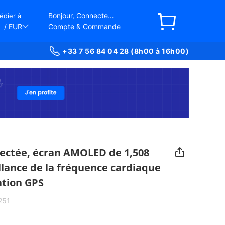
Bonjour, Connectez-vous
édier à
/ EUR
Compte & Commande
+33 7 56 84 04 28 (8h00 à 16h00)
ctée, écran AMOLED de 1,508
llance de la fréquence cardiaque
ation GPS
251