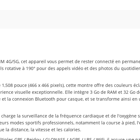
SIM 4G/5G, cet appareil vous permet de rester connecté en perma
s rotative à 190° pour des appels vidéo et des photos du quotidien 
1,508 pouce (466 x 466 pixels), cette montre offre des couleurs éc
érience visuelle exceptionnelle. Elle intègre 3 Go de RAM et 32 Go
 et la connexion Bluetooth pour casque, et se transforme ainsi en 
 charge la surveillance de la fréquence cardiaque et de l'oxygène 
eurs modes sportifs professionnels, notamment la course à pied, l'e
 la distance, la vitesse et les calories.
ples GPS / Beidou / GLONASS / AGPS / LBS / WiFi, il assure une na