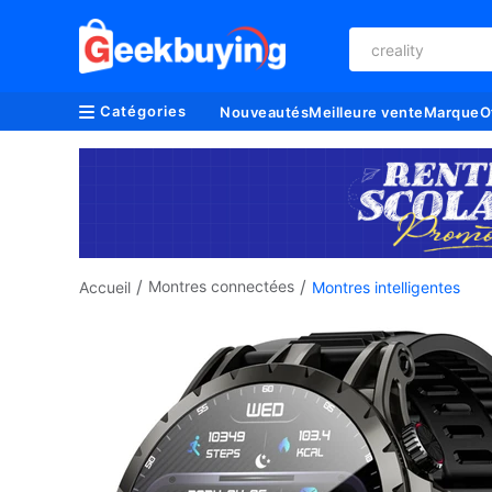
creality
Catégories
Nouveautés
Meilleure vente
Marque
O
/
/
Montres connectées
Accueil
Montres intelligentes