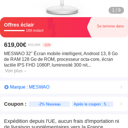
1 / 9
Offres éclair
Se termine dans
189 restant
619,00€
692,99€
-11%
MESWAO 32" Écran mobile intelligent, Android 13, 8 Go
de RAM 128 Go de ROM, processeur octa-core, écran
tactile IPS FHD 1080P, luminosité 300 nit...
Voir plus
Marque : MESWAO
Coupon
:
-2% Nouveau
Après le coupon : 599,00€
Expédition depuis l'UE, aucun frais d'importation ni
de livraison supplémentaires vers la France.