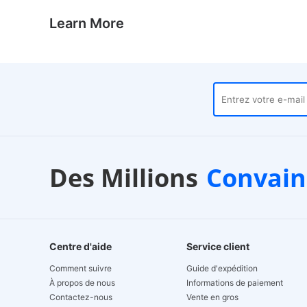
Learn More
ntrepôts locaux
Service client
Des Millions
Convain
xpédition 24 heures sur 24
24/7 Live Chat
Centre d'aide
Service client
Comment suivre
Guide d'expédition
À propos de nous
Informations de paiement
Contactez-nous
Vente en gros