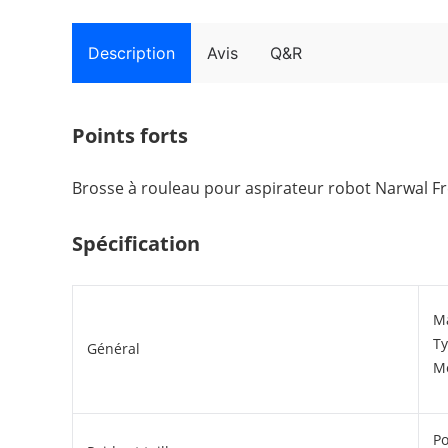
Description
Avis
Q&R
Points forts
Brosse à rouleau pour aspirateur robot Narwal Fre
Spécification
M
Ty
Général
Mo
Po