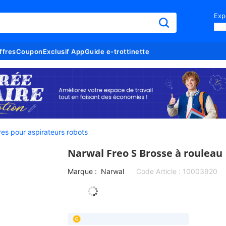
Exp
ffres
Coupon
Exclusif App
Guide e-trottinette
es pour aspirateurs robots
Narwal Freo S Brosse à rouleau
Marque :
Narwal
Code Article :
10003920