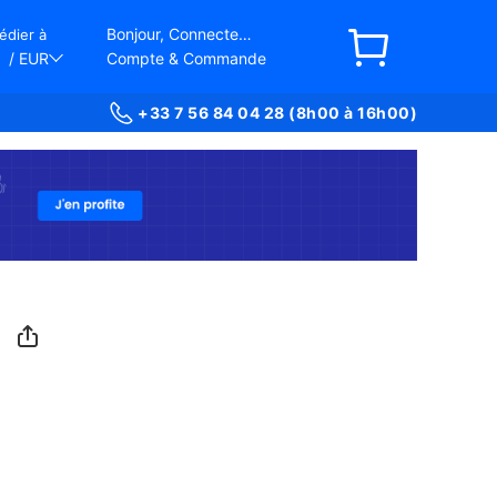
Bonjour, Connectez-vous
édier à
/ EUR
Compte & Commande
+33 7 56 84 04 28 (8h00 à 16h00)