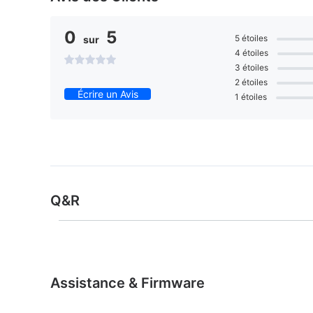
0
5
5 étoiles
sur
4 étoiles
3 étoiles
2 étoiles
Écrire un Avis
1 étoiles
Q&R
Assistance & Firmware