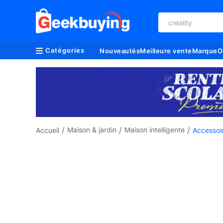
creality
Catégories
Nouveautés
Meilleure vente
Marque
O
/
/
/
Maison & jardin
Maison intelligente
Accueil
Accessoir