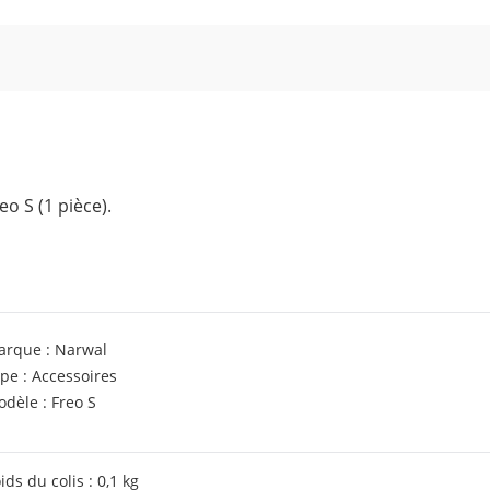
o S (1 pièce).
arque : Narwal
pe : Accessoires
dèle : Freo S
ids du colis : 0,1 kg