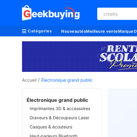
creality
Catégories
Nouveautés
Meilleure vente
Marque
O
/
Accueil
Électronique grand public
Électronique grand public
Imprimantes 3D & accessoires
Graveurs & Découpeurs Laser
Casques & écouteurs
Haut-parleurs Bluetooth