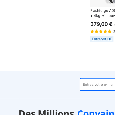
Flashforge AD
+ 4kg Mecpow
haute vitesse 
379,00 €
Blanc/Lilas/Gri
Entrepôt DE
ntrepôts locaux
Service client
Des Millions
Convain