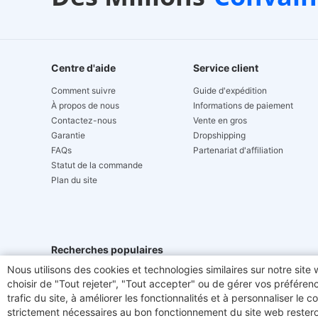
pédition 24 heures sur 24
24/7 Live Chat
Centre d'aide
Service client
Comment suivre
Guide d'expédition
À propos de nous
Informations de paiement
Contactez-nous
Vente en gros
Garantie
Dropshipping
FAQs
Partenariat d'affiliation
Statut de la commande
Plan du site
Recherches populaires
Nous utilisons des cookies et technologies similaires sur notre sit
Hydrofast
Creality
ETOE
JIMMY JV9 Pro Aq
choisir de "Tout rejeter", "Tout accepter" ou de gérer vos préféren
trafic du site, à améliorer les fonctionnalités et à personnaliser le
Graveurs laser
BMAX
Mecpow
FOSSiBOT F
strictement nécessaires au bon fonctionnement du site web resteron