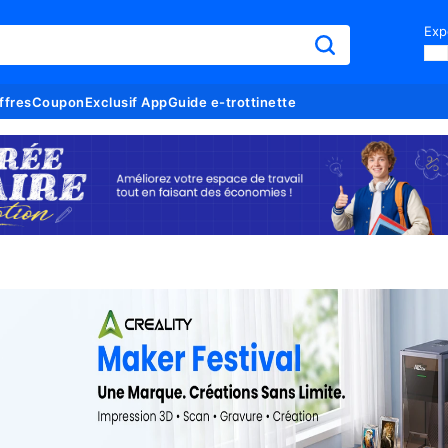
Exp
ffres
Coupon
Exclusif App
Guide e-trottinette