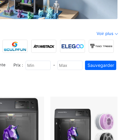
Voir plus
-
nte
Prix :
Aliencell
IMIKI