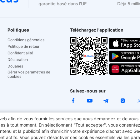
Support de garantie basé dans l'UE
Déjà 5 m
Politiques
Téléchargez l'application
Conditions générales
Politique de retour
Confidentialité
Déclaration
Douanes
Gérer vos paramètres de
cookies
Suivez-nous sur
e web afin de vous fournir les services que vous demandez et de vous 
ua
Geekbuying Coupon
Elegoo Centauri Carbon
Fynzo S
ces à tout moment. En sélectionnant "Tout accepter", vous consentez à 
 contenu et la publicité afin d’enrichir votre expérience d’achat avec G
3600 Pro
Vélo électrique
TITAN ARMY
Ninkear ordinateur
t actifs. Vous pouvez désactiver ces cookies essentiels via les para