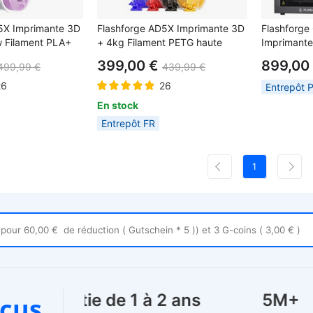
5X Imprimante 3D
Flashforge AD5X Imprimante 3D
Flashforge 
 Filament PLA+
+ 4kg Filament PETG haute
Imprimante 
–
vitesse Mecpow 4kg - Rouge,
indépendant
399,00 €
899,00
499,99 €
439,99 €
s/Noir
Bleu, Noir et Jaune
600 mm/s, 
256×256×2
26
26
Entrepôt 
320°C, cha
En stock
filtration 
Entrepôt FR
automatique
distance Wi
1
Garantie de 1 à 2 ans
5M
cus