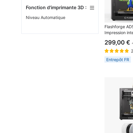
Fonction d'imprimante 3D :
Niveau Automatique
Flashforge AD
Impression inte
couleurs, Vit
299,00 €
mm/s, 220×2
Entrepôt FR