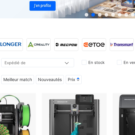
En stock
En ve
Expédié de
Hiwill
LIONSHEE
ERICKHILL
Meilleur match
Nouveautés
Prix
Formovie
ProjeStar