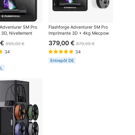
 Adventurer 5M Pro
Flashforge Adventurer 5M Pro
 3D, Nivellement
Imprimante 3D + 4kg Mecpow
e, Vitesse
Filament PLA+ haute vitesse –
 €
379,00 €
999,00 €
679,99 €
ion Max 600mm/s,
Blanc/Lilas/Gris/Noir
ce par Caméra à
34
34
Rappel de Fin de
Entrepôt DE
Double Système de
PL
'Air, Impression
e 50dB,
220mm