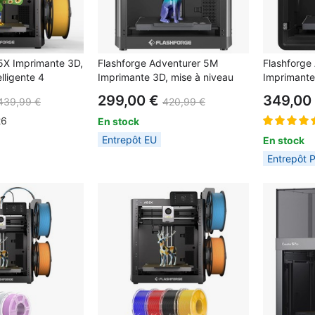
5X Imprimante 3D,
Flashforge Adventurer 5M
Flashforge
lligente 4
Imprimante 3D, mise à niveau
Imprimante
esse max 600
automatique, vitesse de sprint
Automatiqu
299,00 €
349,00
439,99 €
420,99 €
20×220mm
maximale de 600 mm/s, rappel
d'Impress
de fin de filament, récupération
Surveillan
26
En stock
en cas de panne de courant,
Distance, 
Entrepôt EU
En stock
écran tactile LCD de 4,3
Filament, 
Entrepôt 
pouces, connexion WiFi,
Filtration d
220*220*220 mm
Silencieus
220*220*