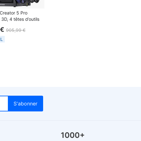
Creator 5 Pro
3D, 4 têtes d’outils
es, vitesse jusqu’à
 €
905,99 €
volume d’impression
56 mm, extrudeur
PL
mbre chauffée,
HEPA13, nivellement
, surveillance à
Fi
+
1000+