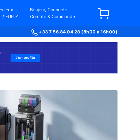
Bonjour, Connectez-vous
édier à
/ EUR
Compte & Commande
+33 7 56 84 04 28 (8h00 à 16h00)