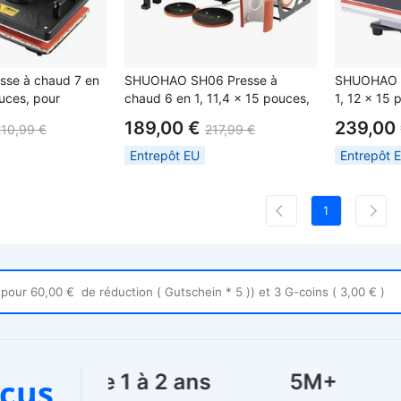
se à chaud 7 en
SHUOHAO SH06 Presse à
SHUOHAO P
ouces, pour
chaud 6 en 1, 11,4 x 15 pouces,
1, 12 x 15 
tapis de souris/
pour casquette/sac/tapis de
casquette/s
189,00 €
239,00
210,99 €
217,99 €
one/ruban
souris/étui de
étui de té
llants/tasse/assiette/puzzle/t-
téléphone/oreillers/tasse/assiette/sous-
adhésif/aut
Entrepôt EU
Entrepôt 
verre/t-shirts
shirts
1
Garantie de 1 à 2 ans
5M+
cus