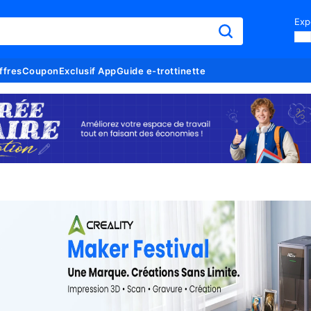
Exp
ffres
Coupon
Exclusif App
Guide e-trottinette