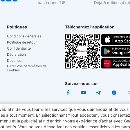
Support de garantie basé dans l'UE
Déjà 5 millions d'
Politiques
Téléchargez l'application
Conditions générales
Politique de retour
Confidentialité
Déclaration
Douanes
Gérer vos paramètres de
cookies
Suivez-nous sur
e web afin de vous fournir les services que vous demandez et de vous 
ua
Geekbuying Coupon
Elegoo Centauri Carbon
Fynzo S
ces à tout moment. En sélectionnant "Tout accepter", vous consentez à 
 contenu et la publicité afin d’enrichir votre expérience d’achat avec G
3600 Pro
Vélo électrique
TITAN ARMY
Ninkear ordinateur
t actifs. Vous pouvez désactiver ces cookies essentiels via les para