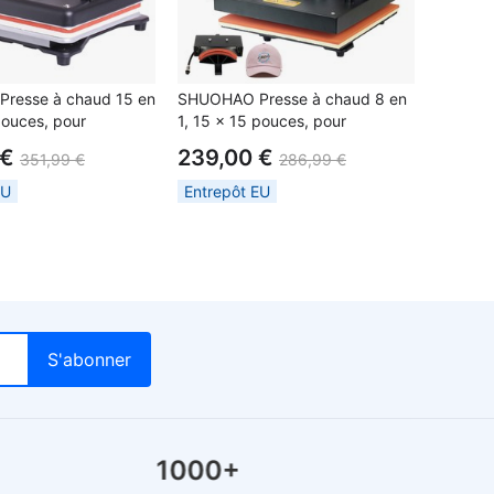
resse à chaud 15 en
SHUOHAO Presse à chaud 8 en
pouces, pour
1, 15 x 15 pouces, pour
ac/souris/tablette/
casquette/sac/souris/tablette/
 €
239,00 €
351,99 €
286,99 €
léphone/ruban
étui de téléphone/ruban
ocollants/tasse/assiette/puzzle/t-
adhésif/autocollants/tasse/assiette/puzzle/t
EU
Entrepôt EU
shirts
1000+
Trus