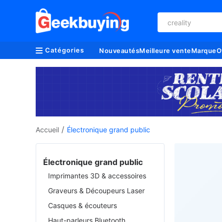
creality
Catégories
Nouveautés
Meilleure vente
Marque
O
/
Accueil
Électronique grand public
Électronique grand public
Imprimantes 3D & accessoires
Graveurs & Découpeurs Laser
Casques & écouteurs
Haut-parleurs Bluetooth