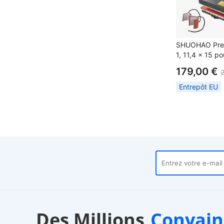
SHUOHAO Pres
1, 11,4 x 15 p
casquette/sac/
179,00 €
étui de téléph
adhésif/autoco
Entrepôt EU
shirts
pôts locaux
Service client
Des Millions
Convain