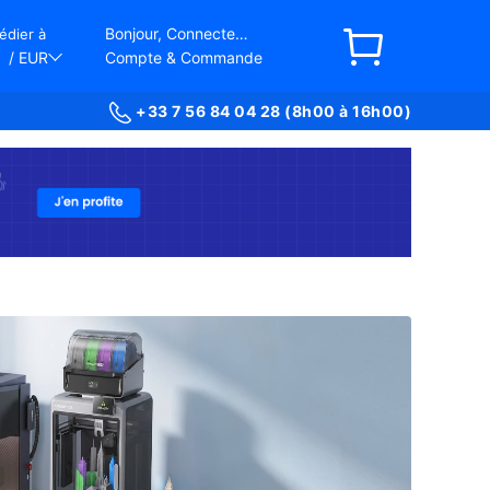
Bonjour, Connectez-vous
édier à
/ EUR
Compte & Commande
+33 7 56 84 04 28 (8h00 à 16h00)