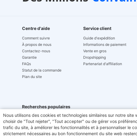
 24 heures sur 24
24/7 Live Chat
Centre d'aide
Service client
Comment suivre
Guide d'expédition
À propos de nous
Informations de paiement
Contactez-nous
Vente en gros
Garantie
Dropshipping
FAQs
Partenariat d'affiliation
Statut de la commande
Plan du site
Recherches populaires
Nous utilisons des cookies et technologies similaires sur notre sit
Hydrofast
Creality
ETOE
JIMMY JV9 Pro Aq
choisir de "Tout rejeter", "Tout accepter" ou de gérer vos préféren
trafic du site, à améliorer les fonctionnalités et à personnaliser le
Graveurs laser
BMAX
Mecpow
FOSSiBOT F
strictement nécessaires au bon fonctionnement du site web resteron